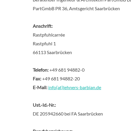
PartGmbB PR 36, Amtsgericht Saarbrücken
Anschrift:
Rastpfuhlcarrée
Rastpfuhl 1
66113 Saarbrücken
Telefon:
+49 681 94882-0
Fax:
+49 681 94882-20
E-Mail:
info(at)lehners-barbian.de
Ust.-Id.-Nr.:
DE 205942660 bei FA Saarbrücken