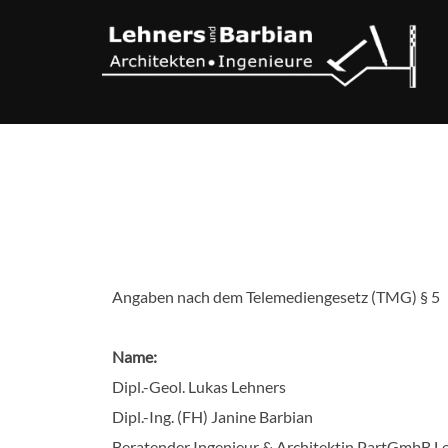
Zum
Inhalt
springen
Angaben nach dem Telemediengesetz (TMG) § 5
Name:
Dipl.-Geol. Lukas Lehners
Dipl.-Ing. (FH) Janine Barbian
Beratender Ingenieur & Architektin PartGmbB L