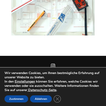
Instagram
Wir verwenden Cookies, um Ihnen bestmögliche Erfahrung auf
unserer Website zu bieten.
In den
Einstellungen
können Sie erfahren, welche Cookies wir
verwenden oder sie ausschalten. Weitere Informationen finden
Copyright © 2026
Sie auf unserer
Datenschutz-Seite
.
Inspiro Theme
von
WPZOOM
GDPR COOKIE-BANNER SCH
Zustimmen
Ablehnen