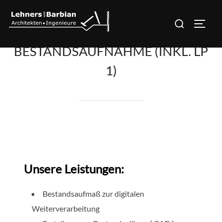
Zum
Suchen
Inhalt
SEITE
nach:
springen
BESTANDSAUFNAHME (INKL. LP
1)
Unsere Leistungen:
Bestandsaufmaß zur digitalen
Weiterverarbeitung